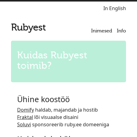
In English
Rubyest
Inimesed
Info
Kuidas Rubyest
toimib?
Ühine koostöö
Domify
haldab, majandab ja hostib
Fraktal
lõi visuaalse disaini
Soluvi
sponsoreerib ruby.ee domeeniga