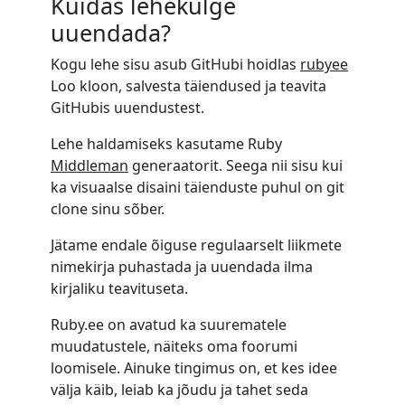
Kuidas lehekülge
uuendada?
Kogu lehe sisu asub GitHubi hoidlas
rubyee
Loo kloon, salvesta täiendused ja teavita
GitHubis uuendustest.
Lehe haldamiseks kasutame Ruby
Middleman
generaatorit. Seega nii sisu kui
ka visuaalse disaini täienduste puhul on git
clone sinu sõber.
Jätame endale õiguse regulaarselt liikmete
nimekirja puhastada ja uuendada ilma
kirjaliku teavituseta.
Ruby.ee on avatud ka suurematele
muudatustele, näiteks oma foorumi
loomisele. Ainuke tingimus on, et kes idee
välja käib, leiab ka jõudu ja tahet seda